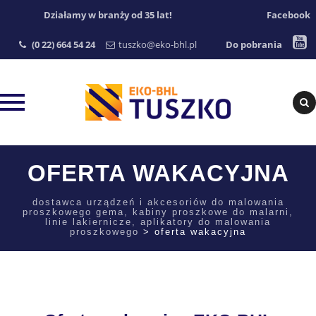
Działamy w branży od 35 lat!
Facebook
(0 22) 664 54 24
tuszko@eko-bhl.pl
Do pobrania
Skip
OFERTA WAKACYJNA
to
content
dostawca urządzeń i akcesoriów do malowania
proszkowego gema, kabiny proszkowe do malarni,
linie lakiernicze, aplikatory do malowania
proszkowego
>
oferta wakacyjna