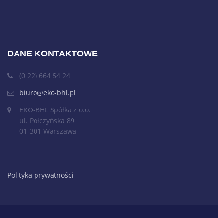
DANE KONTAKTOWE
(0 22) 664 54 24
biuro@eko-bhl.pl
EKO-BHL Spółka z o.o.
ul. Połczyńska 89
01-301 Warszawa
Polityka prywatności