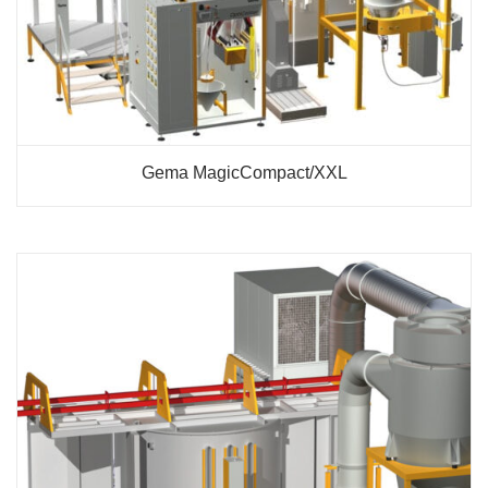
Gema MagicCompact/XXL