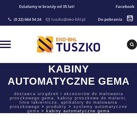
Działamy w branży od 35 lat!
Facebook
(0 22) 664 54 24
tuszko@eko-bhl.pl
Do pobrania
Skip
KABINY
to
AUTOMATYCZNE GEMA
content
dostawca urządzeń i akcesoriów do malowania
proszkowego gema, kabiny proszkowe do malarni,
linie lakiernicze, aplikatory do malowania
proszkowego
>
produkty
>
systemy automatyczne
gema
>
kabiny automatyczne gema